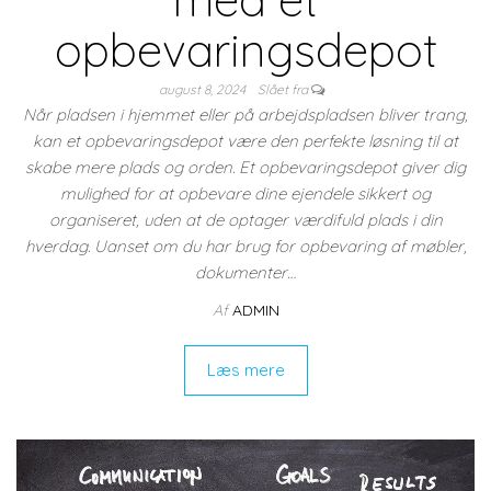
opbevaringsdepot
august 8, 2024
Slået fra
Når pladsen i hjemmet eller på arbejdspladsen bliver trang,
kan et opbevaringsdepot være den perfekte løsning til at
skabe mere plads og orden. Et opbevaringsdepot giver dig
mulighed for at opbevare dine ejendele sikkert og
organiseret, uden at de optager værdifuld plads i din
hverdag. Uanset om du har brug for opbevaring af møbler,
dokumenter…
Af
ADMIN
Læs mere