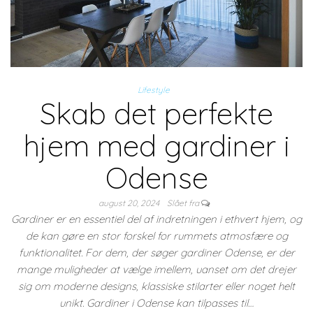
Lifestyle
Skab det perfekte
hjem med gardiner i
Odense
august 20, 2024
Slået fra
Gardiner er en essentiel del af indretningen i ethvert hjem, og
de kan gøre en stor forskel for rummets atmosfære og
funktionalitet. For dem, der søger gardiner Odense, er der
mange muligheder at vælge imellem, uanset om det drejer
sig om moderne designs, klassiske stilarter eller noget helt
unikt. Gardiner i Odense kan tilpasses til…