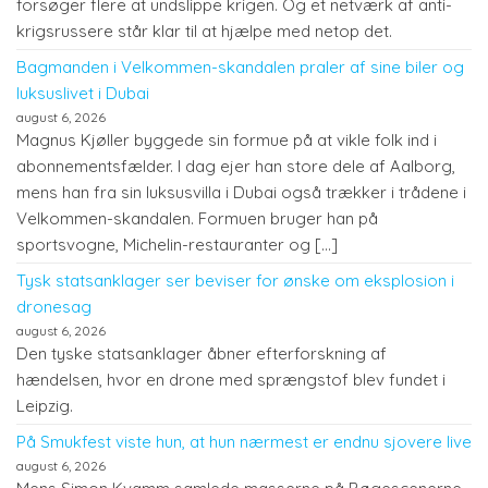
forsøger flere at undslippe krigen. Og et netværk af anti-
krigsrussere står klar til at hjælpe med netop det.
Bagmanden i Velkommen-skandalen praler af sine biler og
luksuslivet i Dubai
august 6, 2026
Magnus Kjøller byggede sin formue på at vikle folk ind i
abonnementsfælder. I dag ejer han store dele af Aalborg,
mens han fra sin luksusvilla i Dubai også trækker i trådene i
Velkommen-skandalen. Formuen bruger han på
sportsvogne, Michelin-restauranter og […]
Tysk statsanklager ser beviser for ønske om eksplosion i
dronesag
august 6, 2026
Den tyske statsanklager åbner efterforskning af
hændelsen, hvor en drone med sprængstof blev fundet i
Leipzig.
På Smukfest viste hun, at hun nærmest er endnu sjovere live
august 6, 2026