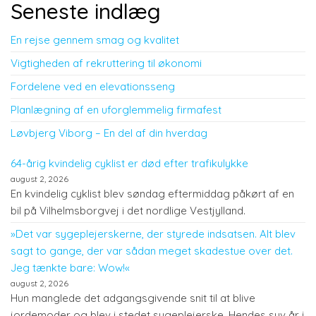
Seneste indlæg
En rejse gennem smag og kvalitet
Vigtigheden af rekruttering til økonomi
Fordelene ved en elevationsseng
Planlægning af en uforglemmelig firmafest
Løvbjerg Viborg – En del af din hverdag
64-årig kvindelig cyklist er død efter trafikulykke
august 2, 2026
En kvindelig cyklist blev søndag eftermiddag påkørt af en
bil på Vilhelmsborgvej i det nordlige Vestjylland.
»Det var sygeplejerskerne, der styrede indsatsen. Alt blev
sagt to gange, der var sådan meget skadestue over det.
Jeg tænkte bare: Wow!«
august 2, 2026
Hun manglede det adgangsgivende snit til at blive
jordemoder og blev i stedet sygeplejerske. Hendes syv år i