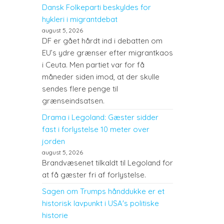
Dansk Folkeparti beskyldes for
hykleri i migrantdebat
august 5, 2026
DF er gået hårdt ind i debatten om
EU’s ydre grænser efter migrantkaos
i Ceuta. Men partiet var for få
måneder siden imod, at der skulle
sendes flere penge til
grænseindsatsen.
Drama i Legoland: Gæster sidder
fast i forlystelse 10 meter over
jorden
august 5, 2026
Brandvæsenet tilkaldt til Legoland for
at få gæster fri af forlystelse.
Sagen om Trumps hånddukke er et
historisk lavpunkt i USA's politiske
historie