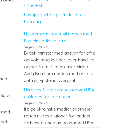
firmafest
Løvbjerg Viborg – En del af din
r
hverdag
Ny premierminister vil mødes med
Epsteins britiske ofre
august 5, 2026
Britisk minister med ansvar for ofre
og vold mod kvinder lover handling
og ser frem til, at premierminister
Andy Burnham mødes med ofre for
mhed
Jeffrey Epsteins overgreb.
Ukraines fyrede ambassadør i USA
ad vi
anklages for korruption
august 5, 2026
Ifølge ukrainske medier overvejer
t med.
retten nu restriktioner for landets
net.
forhenværende ambassadør i USA.