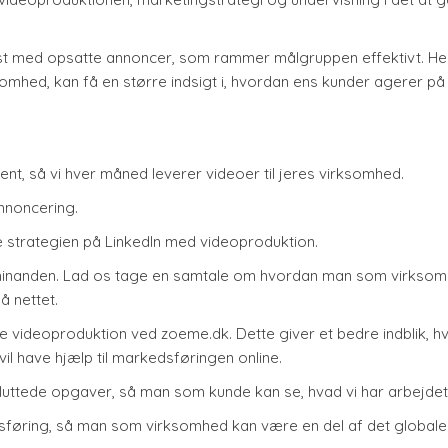
est med opsatte annoncer, som rammer målgruppen effektivt. He
mhed, kan få en større indsigt i, hvordan ens kunder agerer på
nt, så vi hver måned leverer videoer til jeres virksomhed.
nnoncering.
e strategien på LinkedIn med videoproduktion.
d hinanden. Lad os tage en samtale om hvordan man som virkso
å nettet.
videoproduktion ved zoeme.dk. Dette giver et bedre indblik, hv
l have hjælp til markedsføringen online.
luttede opgaver, så man som kunde kan se, hvad vi har arbejde
dsføring, så man som virksomhed kan være en del af det globale 