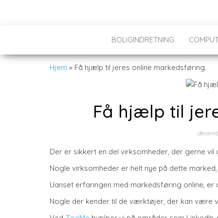
BOLIGINDRETNING
COMPUT
Hjem
»
Få hjælp til jeres online markedsføring.
Få hjælp til je
decemb
Der er sikkert en del virksomheder, der gerne vil
Nogle virksomheder er helt nye på dette marked,
Uanset erfaringen med markedsføring online, er d
Nogle der kender til de værktøjer, der kan være 
Ved
ZoeMe
hjælper vi på områder som LinkedIn, 