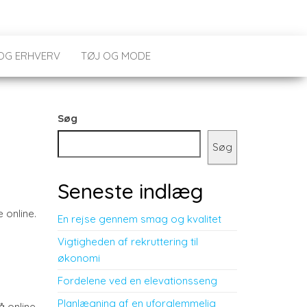
 OG ERHVERV
TØJ OG MODE
Søg
Søg
Seneste indlæg
 online.
En rejse gennem smag og kvalitet
Vigtigheden af rekruttering til
økonomi
Fordelene ved en elevationsseng
Planlægning af en uforglemmelig
å online