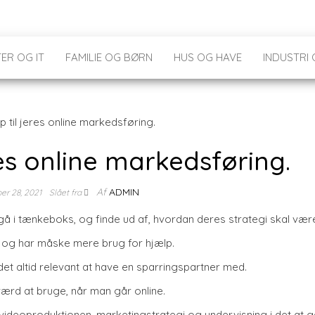
ER OG IT
FAMILIE OG BØRN
HUS OG HAVE
INDUSTRI
res online markedsføring.
Af
ADMIN
er 28, 2021
Slået fra
 gå i tænkeboks, og finde ud af, hvordan deres strategi skal være
 og har måske mere brug for hjælp.
et altid relevant at have en sparringspartner med.
værd at bruge, når man går online.
videoproduktionen, marketingstrategi og undervisning i det at g