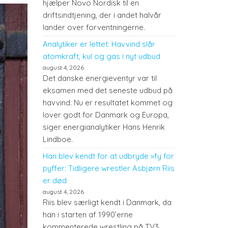
hjælper Novo Nordisk til en
driftsindtjening, der i andet halvår
lander over forventningerne.
Analytiker er lettet: Havvind slår
atomkraft, kul og gas i nyt udbud
august 4, 2026
Det danske energieventyr var til
eksamen med det seneste udbud på
havvind. Nu er resultatet kommet og
lover godt for Danmark og Europa,
siger energianalytiker Hans Henrik
Lindboe.
Han blev kendt for at udbryde »fy for
pyffer: Tidligere wrestler Asbjørn Riis
er død
august 4, 2026
Riis blev særligt kendt i Danmark, da
han i starten af 1990’erne
kommenterede wrestling på TV3.