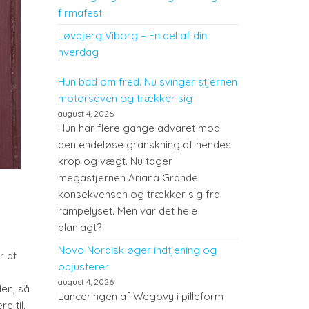
firmafest
Løvbjerg Viborg – En del af din
hverdag
Hun bad om fred. Nu svinger stjernen
motorsaven og trækker sig
august 4, 2026
Hun har flere gange advaret mod
den endeløse granskning af hendes
krop og vægt. Nu tager
megastjernen Ariana Grande
konsekvensen og trækker sig fra
rampelyset. Men var det hele
planlagt?
Novo Nordisk øger indtjening og
r at
opjusterer
august 4, 2026
den, så
Lanceringen af Wegovy i pilleform
e til.