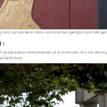
ag med, og man lærer mere, end hvad den gængse turist ville gør
 i
 og lige knipse med kameraet ud af en bilrude, så vi har den kry
n kørte forbi.