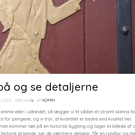
å og se detaljerne
Af
ADMIN
 7, 2022
Slået fra
hjemme eller i udlandet, så lægger vi tit sådan et stramt skema fo
a for pengene, og vi tror, at kvantitet er bedre end kvalitet her.
 man kommer tæt på en historisk bygning og tager et billede af 
istorie at kende, ser de nærmere detaljer, får en rundtur og mer