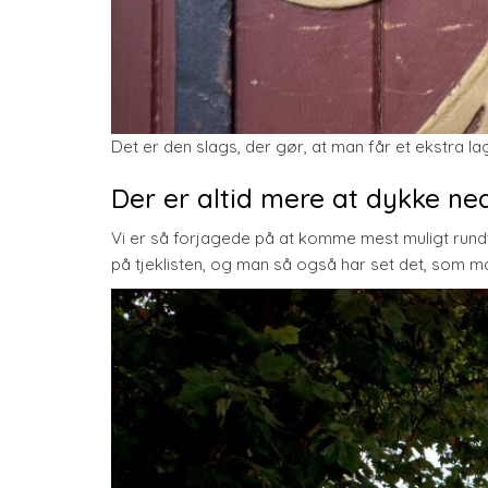
Det er den slags, der gør, at man får et ekstra l
Der er altid mere at dykke ned
Vi er så forjagede på at komme mest muligt rundt
på tjeklisten, og man så også har set det, som ma