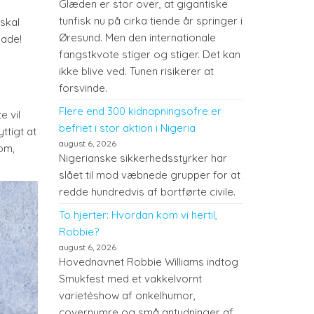
Glæden er stor over, at gigantiske
tunfisk nu på cirka tiende år springer i
 skal
Øresund. Men den internationale
lade!
fangstkvote stiger og stiger. Det kan
ikke blive ved. Tunen risikerer at
forsvinde.
Flere end 300 kidnapningsofre er
e vil
befriet i stor aktion i Nigeria
ttigt at
august 6, 2026
om,
Nigerianske sikkerhedsstyrker har
slået til mod væbnede grupper for at
redde hundredvis af bortførte civile.
To hjerter: Hvordan kom vi hertil,
Robbie?
august 6, 2026
Hovednavnet Robbie Williams indtog
Smukfest med et vakkelvornt
varietéshow af onkelhumor,
covernumre og små antydninger af,