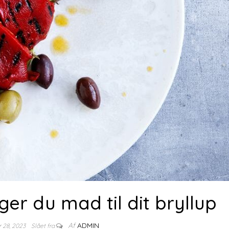
r du mad til dit bryllup
Af
ADMIN
r 28, 2023
Slået fra