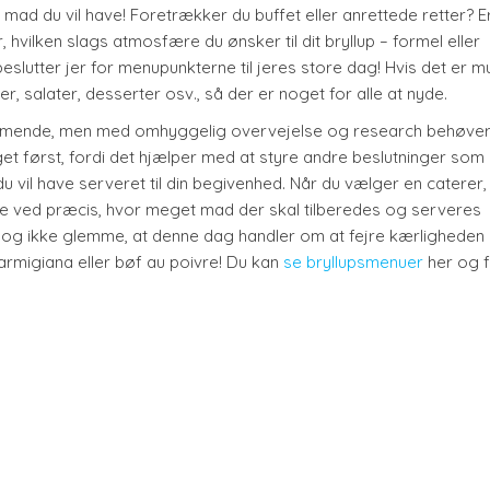
mad du vil have! Foretrækker du buffet eller anrettede retter? E
, hvilken slags atmosfære du ønsker til dit bryllup – formel eller
 beslutter jer for menupunkterne til jeres store dag! Hvis det er mu
r, salater, desserter osv., så der er noget for alle at nyde.
kræmmende, men med omhyggelig overvejelse og research behøver
dget først, fordi det hjælper med at styre andre beslutninger som 
du vil have serveret til din begivenhed. Når du vælger en caterer,
 de ved præcis, hvor meget mad der skal tilberedes og serveres
du dog ikke glemme, at denne dag handler om at fejre kærligheden
rmigiana eller bøf au poivre! Du kan
se bryllupsmenuer
her og 