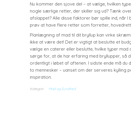
Nu kommer den sjove del – at vælge, hvilken type 
nogle særlige retter, der skiller sig ud? Tænk over
afslappet? Alle disse faktorer bør spille ind, når I
prøv at have flere retter som forretter, hovedrette
Planlægning af mad til dit bryllup kan virke s
ikke at være det! Det er vigtigt at beslutte et bu
vælge en caterer eller beslutte, hvilke typer mad 
sørge for, at de har erfaring med bryllupper, så
ordentligt i løbet af aftenen. I sidste ende må 
to mennesker – uanset om der serveres kylling pa
inspiration.
Kategori
Mad og Sundhed