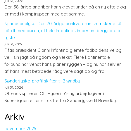
juli 31, 2026
Den 38-årige angriber har skrevet under på en ny aftale og
er med i kamptruppen med det samme.
Nyhedsanalyse: Den 70-årige bankveteran smækkede så
hårdt med døren, at hele Infantinos imperium begyndte at
ryste
juli 31, 2026
Fifas præsident Gianni Infantino glemte fodboldens ve og
vel i sin jagt på rigdom og vækst. Flere kontinentale
forbund har vendt hans planer ryggen – og nu har selv en
af hans mest betroede rådgivere sagt op og fra.
Sønderjyske-profil skifter til Brøndby
juli 31, 2026
Offensivspilleren Olti Hyseni får ny arbejdsgiver i
Superligaen efter sit skifte fra Sønderjyske til Brøndby.
Arkiv
november 2025