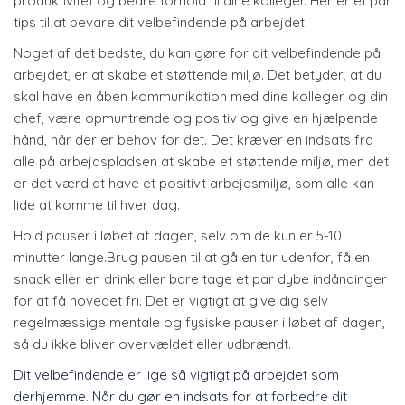
produktivitet og bedre forhold til dine kolleger. Her er et par
tips til at bevare dit velbefindende på arbejdet:
Noget af det bedste, du kan gøre for dit velbefindende på
arbejdet, er at skabe et støttende miljø. Det betyder, at du
skal have en åben kommunikation med dine kolleger og din
chef, være opmuntrende og positiv og give en hjælpende
hånd, når der er behov for det. Det kræver en indsats fra
alle på arbejdspladsen at skabe et støttende miljø, men det
er det værd at have et positivt arbejdsmiljø, som alle kan
lide at komme til hver dag.
Hold pauser i løbet af dagen, selv om de kun er 5-10
minutter lange.Brug pausen til at gå en tur udenfor, få en
snack eller en drink eller bare tage et par dybe indåndinger
for at få hovedet fri. Det er vigtigt at give dig selv
regelmæssige mentale og fysiske pauser i løbet af dagen,
så du ikke bliver overvældet eller udbrændt.
Dit velbefindende er lige så vigtigt på arbejdet som
derhjemme. Når du gør en indsats for at forbedre dit